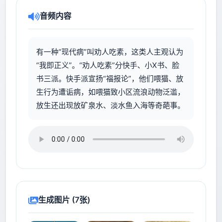
音频内容
有一种“现代病”叫劝人吃素，这类人主观认为
“我即正义”。“劝人吃素”分快手、小X书、脸
书三派。快手派宣扬“福报论”，他们喂猫、放
生行为遭诟病，如喂猫致小区流浪动物泛滥，
放生还出现放矿泉水、淡水鱼入海等奇葩事。
生成图片 (7张)