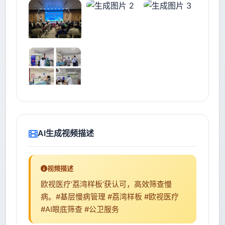
AI生成视频描述
视频描述
欧视医疗‘荔湾样板’获认可，高效筛查慢
病。#基层慢病管理 #荔湾样板 #欧视医疗
#AI眼底筛查 #公卫服务