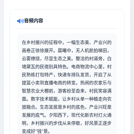
音频内容
在乡村振兴的征程中，一幅生态美、产业兴的
画卷正徐徐展开。晨曦中，无人机航拍梯田，
云雾缭绕，尽显生态之美。整洁的村道旁，白
墙黛瓦的民宿别具特色。电商物流中心里，村
民熟练打包特产，快递车排队发货，开启了从
提篮小卖到直播电商的转变。热闹的农家乐与
智慧农业大棚前，游客纷至沓来，村民笑容满
面。数字技术赋能，让乡村从单一种植走向农
旅融合。生态宜居是乡村的底色，产业兴旺是
发展的底气。夕阳西下，现代化新农村灯火通
明，乡村振兴的步伐从未停歇，好风景正逐步
变成好“钱”景。