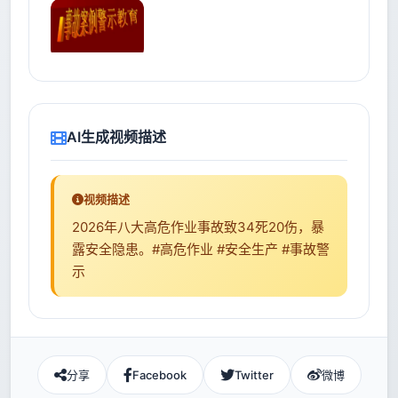
AI生成视频描述
视频描述
2026年八大高危作业事故致34死20伤，暴
露安全隐患。#高危作业 #安全生产 #事故警
示
分享
Facebook
Twitter
微博